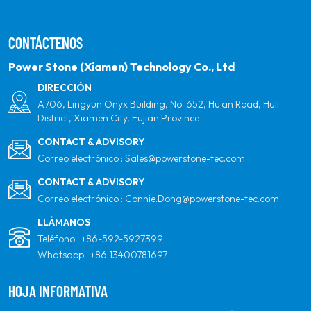
comprometiéndose con la energía solar renovable.
Nuestro objetivo es ser el líder en productos de
CONTÁCTENOS
energía limpia y su socio global más confiable para la
calidad, la profesionalidad y la innovación.
Power Stone (Xiamen) Technology Co., Ltd
DIRECCIÓN
A706, Lingyun Onyx Building, No. 652, Hu'an Road, Huli
District, Xiamen City, Fujian Province
CONTACT & ADVISORY
Correo electrónico :
Sales@powerstone-tec.com
CONTACT & ADVISORY
Correo electrónico :
Connie.Dong@powerstone-tec.com
LLÁMANOS
Teléfono :
+86-592-5927399
Whatsapp :
+86 13400781697
HOJA INFORMATIVA