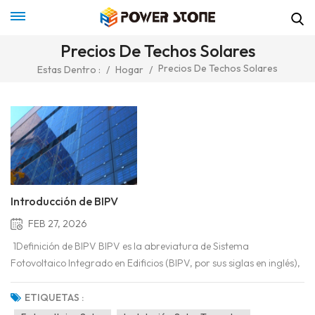
Precios De Techos Solares
Precios De Techos Solares
Estas Dentro :
/
Hogar
/
Introducción de BIPV
FEB 27, 2026
1Definición de BIPV BIPV es la abreviatura de Sistema
Fotovoltaico Integrado en Edificios (BIPV, por sus siglas en inglés),
un sistema fotovoltaico integrado en edificios que instala paneles
solares fotovoltaicos en la envolvente o superficie exterior del
ETIQUETAS :
edificio para generar electricidad, ya sea...