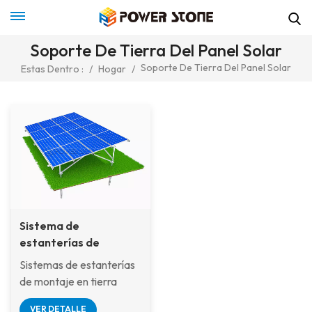
Soporte De Tierra Del Panel Solar
Soporte De Tierra Del Panel Solar
Estas Dentro :
/
Hogar
/
Sistema de
estanterías de
montaje en tierra de
Sistemas de estanterías
aluminio para panel
de montaje en tierra
fotovoltaico
solar de Power Stone
VER DETALLE