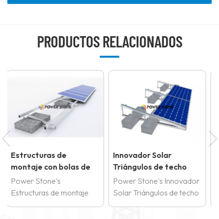
PRODUCTOS RELACIONADOS
Innovador Solar
Sistema de montaje
e
Triángulos de techo
solar matriz de techo
plano soporte de
plano con balasto de
Power Stone's Innovador
Sistema de montaje solar
o
montaje balastado
piedra
Solar Triángulos de techo
matriz de techo plano con
plano soporte de montaje
balasto de piedra está
inio
balastado Combina la
diseñado para