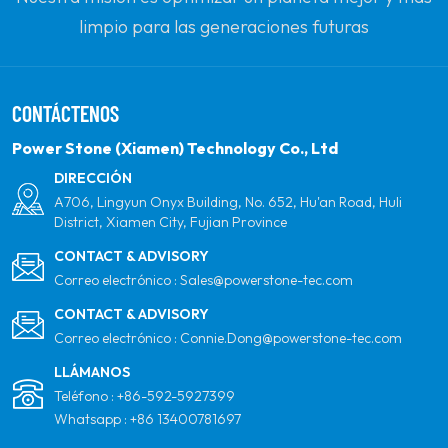
limpio para las generaciones futuras
comprometiéndose con la energía solar renovable.
Nuestro objetivo es ser el líder en productos de
CONTÁCTENOS
energía limpia y su socio global más confiable para la
calidad, la profesionalidad y la innovación.
Power Stone (Xiamen) Technology Co., Ltd
DIRECCIÓN
A706, Lingyun Onyx Building, No. 652, Hu'an Road, Huli
District, Xiamen City, Fujian Province
CONTACT & ADVISORY
Correo electrónico :
Sales@powerstone-tec.com
CONTACT & ADVISORY
Correo electrónico :
Connie.Dong@powerstone-tec.com
LLÁMANOS
Teléfono :
+86-592-5927399
Whatsapp :
+86 13400781697