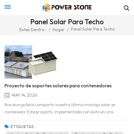
Panel Solar Para Techo
Panel Solar Para Techo
Estas Dentro :
/
Hogar
/
Proyecto de soportes solares para contenedores
MAY 14, 2026
Nos enorgullece compartir nuestra última montaje solar en
contenedor Este proyecto, implementado con éxito en una
instalación de almacenamiento y logística al aire libre,
transforma contenedores de transporte estándar en centros de
ETIQUETAS :
energía autosuficientes mediante la integración de robustos