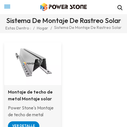
Sistema De Montaje De Rastreo Solar
Sistema De Montaje De Rastreo Solar
Estas Dentro :
/
Hogar
/
Montaje de techo de
metal Montaje solar
estructura de montaje
Power Stone's Montaje
de riel corta
de techo de metal
Fabricante
Montaje solar estructura
VER DETALLE