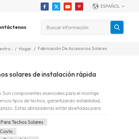
ESPAÑOL
ontáctenos
Fabricación De Accesorios Solares
/
Hogar
/
entro :
s solares de instalación rápida
s Son componentes esenciales para el montaje
ersos tipos de techos, garantizando estabilidad,
o plazo. Estas abrazaderas están diseñadas para
entre los paneles solares y los...
Para Techos Solares
 Costo