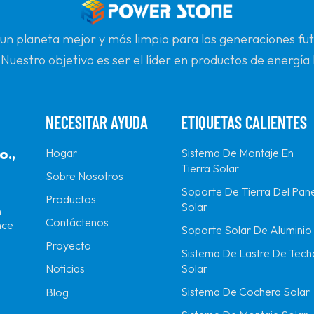
 un planeta mejor y más limpio para las generaciones 
 Nuestro objetivo es ser el líder en productos de energía 
onfiable para la calidad, la profesionalidad y la innovació
NECESITAR AYUDA
ETIQUETAS CALIENTES
o.,
Hogar
Sistema De Montaje En
Tierra Solar
Sobre Nosotros
Soporte De Tierra Del Pane
Productos
Solar
n
Contáctenos
nce
Soporte Solar De Aluminio
Proyecto
Sistema De Lastre De Tech
Solar
Noticias
Sistema De Cochera Solar
Blog