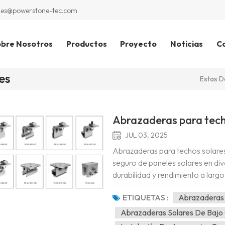
les@powerstone-tec.com
bre Nosotros
Productos
Proyecto
Noticias
C
es
Estas D
Abrazaderas para techo
JUL 03, 2025
Abrazaderas para techos solare
seguro de paneles solares en div
durabilidad y rendimiento a larg
proporcionar una conexión fiable 
ETIQUETAS :
Abrazaderas 
Abrazaderas Solares De Bajo