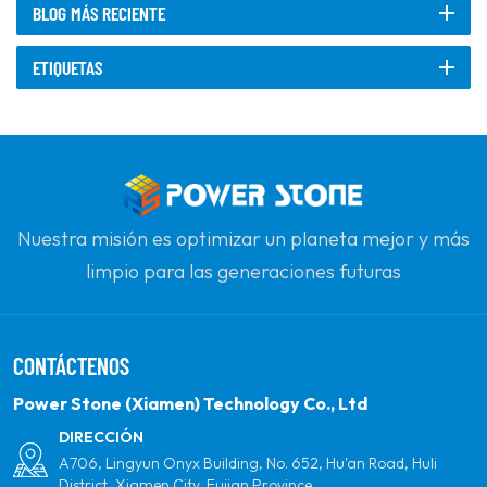
BLOG MÁS RECIENTE
ETIQUETAS
Nuestra misión es optimizar un planeta mejor y más
limpio para las generaciones futuras
comprometiéndose con la energía solar renovable.
Nuestro objetivo es ser el líder en productos de
CONTÁCTENOS
energía limpia y su socio global más confiable para la
calidad, la profesionalidad y la innovación.
Power Stone (Xiamen) Technology Co., Ltd
DIRECCIÓN
A706, Lingyun Onyx Building, No. 652, Hu'an Road, Huli
District, Xiamen City, Fujian Province