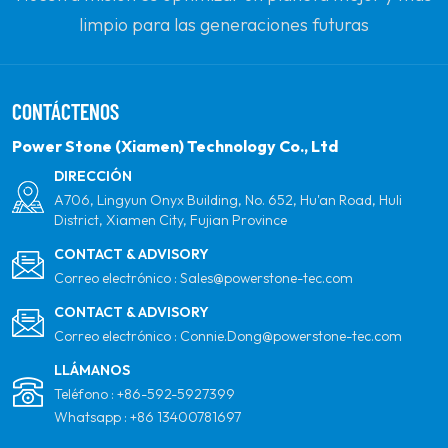
limpio para las generaciones futuras
comprometiéndose con la energía solar renovable.
Nuestro objetivo es ser el líder en productos de
CONTÁCTENOS
energía limpia y su socio global más confiable para la
calidad, la profesionalidad y la innovación.
Power Stone (Xiamen) Technology Co., Ltd
DIRECCIÓN
A706, Lingyun Onyx Building, No. 652, Hu'an Road, Huli
District, Xiamen City, Fujian Province
CONTACT & ADVISORY
Correo electrónico :
Sales@powerstone-tec.com
CONTACT & ADVISORY
Correo electrónico :
Connie.Dong@powerstone-tec.com
LLÁMANOS
Teléfono :
+86-592-5927399
Whatsapp :
+86 13400781697