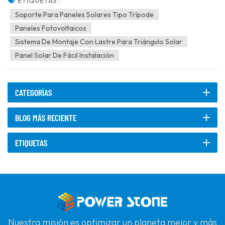
soporte triangular que proporciona estabilidad, adaptabilidad y
ETIQUETAS :
facilidad de instalación, a la vez que...
Soporte Para Paneles Solares Tipo Trípode
Paneles Fotovoltaicos
Sistema De Montaje Con Lastre Para Triángulo Solar
Panel Solar De Fácil Instalación
CATEGORÍAS
BLOG MÁS RECIENTE
ETIQUETAS
Nuestra misión es optimizar un planeta mejor y más