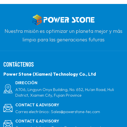
Nuestra misión es optimizar un planeta mejor y más
limpio para las generaciones futuras
comprometiéndose con la energía solar renovable.
Nuestro objetivo es ser el líder en productos de
CONTÁCTENOS
energía limpia y su socio global más confiable para la
calidad, la profesionalidad y la innovación.
Power Stone (Xiamen) Technology Co., Ltd
DIRECCIÓN
A706, Lingyun Onyx Building, No. 652, Hu'an Road, Huli
District, Xiamen City, Fujian Province
CONTACT & ADVISORY
Correo electrónico :
Sales@powerstone-tec.com
CONTACT & ADVISORY