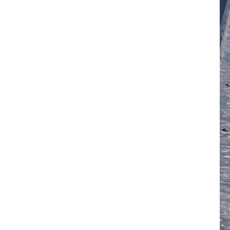
Montaje de techo de
metal Montaje solar
estructura de montaje
de riel corta
Fabricante
Soporte de montaje
de granjas de PV
verticales solares
Estructura de montaje
del balcón del panel
solar ajustable