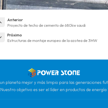
Anterior
Proyecto de techo de cemento de 680kw saudi
Próximo
Estructuras de montaje europeo de la azotea de 3MW
 un planeta mejor y más limpio para las generaciones 
 Nuestro objetivo es ser el líder en productos de energía 
onfiable para la calidad, la profesionalidad y la innovació