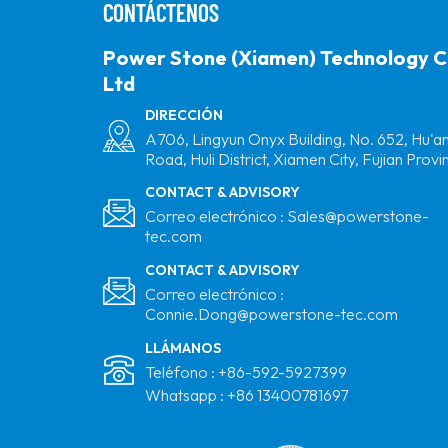
CONTÁCTENOS
Power Stone (Xiamen) Technology C
Ltd
DIRECCIÓN
A706, Lingyun Onyx Building, No. 652, Hu'a
Road, Huli District, Xiamen City, Fujian Provi
CONTACT & ADVISORY
Correo electrónico :
Sales@powerstone-
tec.com
CONTACT & ADVISORY
Correo electrónico :
Connie.Dong@powerstone-tec.com
LLÁMANOS
Teléfono :
+86-592-5927399
Whatsapp :
+86 13400781697