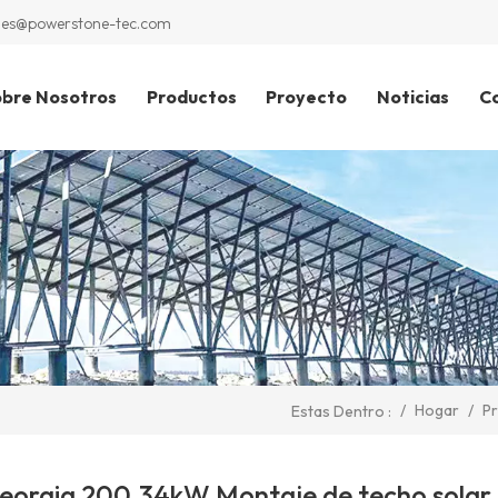
les@powerstone-tec.com
bre Nosotros
Productos
Proyecto
Noticias
C
/
Hogar
/
P
Estas Dentro :
eorgia 200.34kW Montaje de techo solar