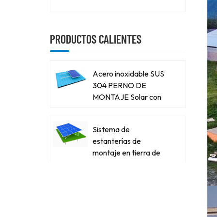
PRODUCTOS CALIENTES
Acero inoxidable SUS
304 PERNO DE
MONTAJE Solar con
rosca de madera
Sistema de
estanterías de
montaje en tierra de
aluminio para panel
fotovoltaico
Power Stone T-Type
Steel Solar Carport