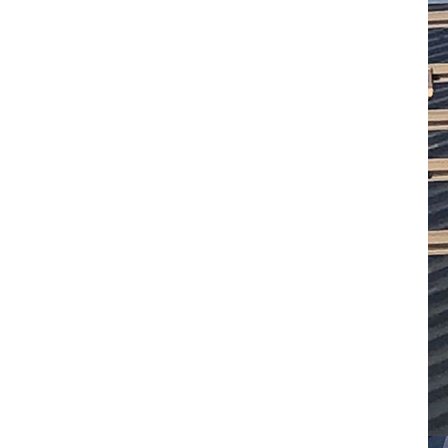
Innovador Solar
Triángulos de techo
plano soporte de
montaje balastado
Sistema de montaje
solar matriz de techo
plano con balasto de
piedra
Techo de metal
trapezoidal montaje
de aluminio mini riel
Sistema de montaje
solar de trípode de
matriz de aluminio de
techo plano