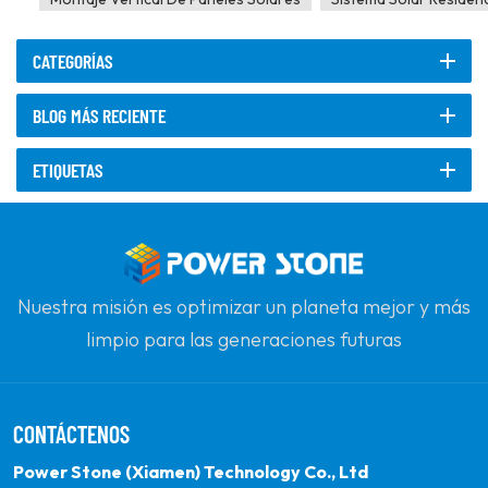
CATEGORÍAS
BLOG MÁS RECIENTE
ETIQUETAS
Nuestra misión es optimizar un planeta mejor y más
limpio para las generaciones futuras
comprometiéndose con la energía solar renovable.
Nuestro objetivo es ser el líder en productos de
CONTÁCTENOS
energía limpia y su socio global más confiable para la
calidad, la profesionalidad y la innovación.
Power Stone (Xiamen) Technology Co., Ltd