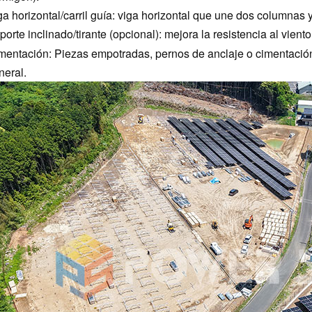
ga horizontal/carril guía: viga horizontal que une dos columnas y 
orte inclinado/tirante (opcional): mejora la resistencia al viento 
mentación: Piezas empotradas, pernos de anclaje o cimentación
neral.