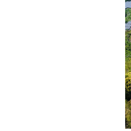
accesorios para techos solares
sistema fotovoltaico solar para
techos planos
Soporte para paneles solares
tipo trípode
paneles fotovoltaicos