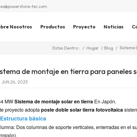
les@powerstone-tec.com
bre Nosotros
Productos
Proyecto
Noticias
C
Sistema 
/
Hogar
/
Blog
/
Estas Dentro :
istema de montaje en tierra para paneles 
JUN 26, 2025
84 MW
Sistema de montaje solar en tierra
En Japón.
te proyecto adopta
poste doble solar tierra fotovoltaica
siste
 Estructura básica
lumna: Dos columnas de soporte verticales, enterradas en el su
rmigón).