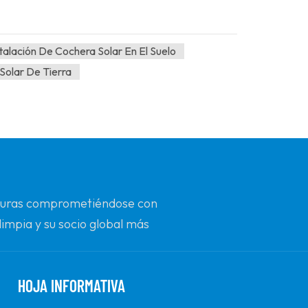
talación De Cochera Solar En El Suelo
Solar De Tierra
futuras comprometiéndose con
limpia y su socio global más
n.
HOJA INFORMATIVA