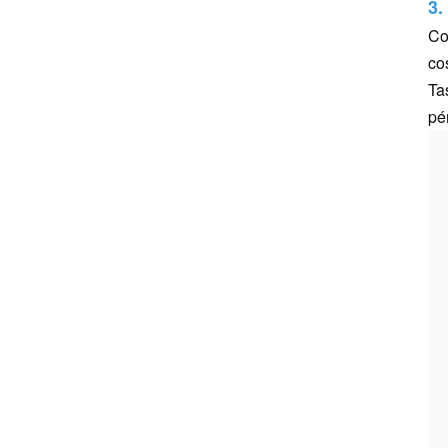
3.
Co
co
Ta
pé