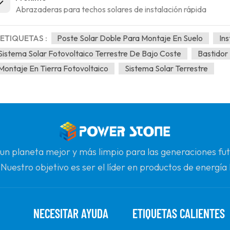
Abrazaderas para techos solares de instalación rápida
ETIQUETAS :
Poste Solar Doble Para Montaje En Suelo
Ins
Sistema Solar Fotovoltaico Terrestre De Bajo Coste
Bastidor 
Montaje En Tierra Fotovoltaico
Sistema Solar Terrestre
 un planeta mejor y más limpio para las generaciones 
 Nuestro objetivo es ser el líder en productos de energía 
onfiable para la calidad, la profesionalidad y la innovació
NECESITAR AYUDA
ETIQUETAS CALIENTES