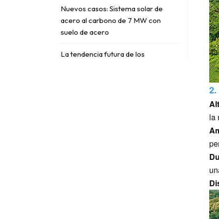
Nuevos casos: Sistema solar de
acero al carbono de 7 MW con
suelo de acero
La tendencia futura de los
aparcamientos solares
(fotovoltaicos)
2.
Al
la
Am
ETIQUETAS
pe
Du
solar ground screw
un
Photovoltaic bracket testing
Di
solar pv cost
gancho solar para tejado