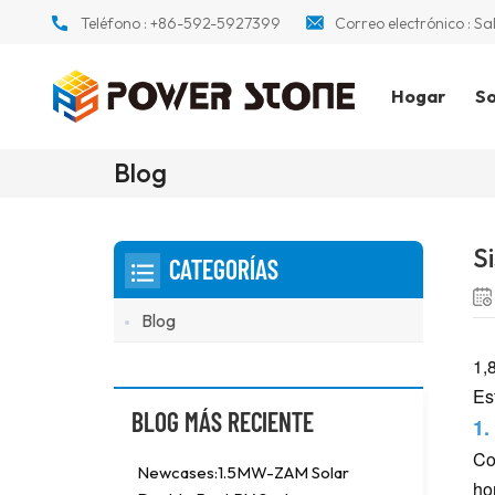
Teléfono :
+86-592-5927399
Correo electrónico :
Sa
Hogar
So
Blog
S
CATEGORÍAS
Blog
1,
Es
BLOG MÁS RECIENTE
1.
Co
Newcases:1.5MW-ZAM Solar
ho