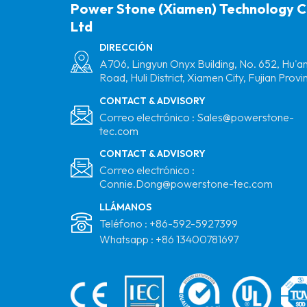
Power Stone (Xiamen) Technology C
Ltd
DIRECCIÓN
A706, Lingyun Onyx Building, No. 652, Hu'a
Road, Huli District, Xiamen City, Fujian Provi
CONTACT & ADVISORY
Correo electrónico :
Sales@powerstone-
tec.com
CONTACT & ADVISORY
Correo electrónico :
Connie.Dong@powerstone-tec.com
LLÁMANOS
Teléfono :
+86-592-5927399
Whatsapp :
+86 13400781697