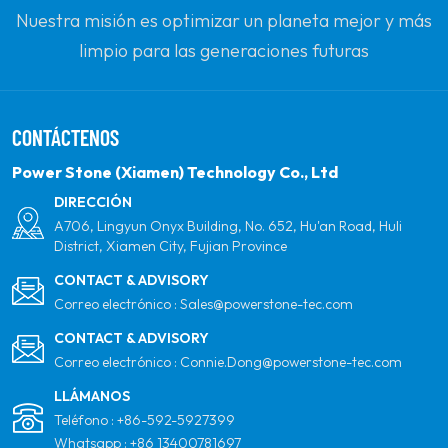
Nuestra misión es optimizar un planeta mejor y más
limpio para las generaciones futuras
comprometiéndose con la energía solar renovable.
Nuestro objetivo es ser el líder en productos de
CONTÁCTENOS
energía limpia y su socio global más confiable para la
calidad, la profesionalidad y la innovación.
Power Stone (Xiamen) Technology Co., Ltd
DIRECCIÓN
A706, Lingyun Onyx Building, No. 652, Hu'an Road, Huli
District, Xiamen City, Fujian Province
CONTACT & ADVISORY
Correo electrónico :
Sales@powerstone-tec.com
CONTACT & ADVISORY
Correo electrónico :
Connie.Dong@powerstone-tec.com
LLÁMANOS
Teléfono :
+86-592-5927399
Whatsapp :
+86 13400781697